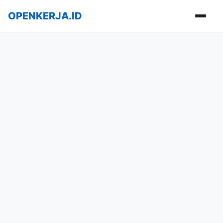
OPENKERJA.ID
Buka m