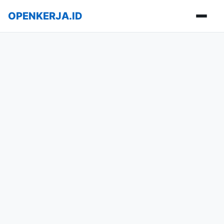
OPENKERJA.ID
Buka m