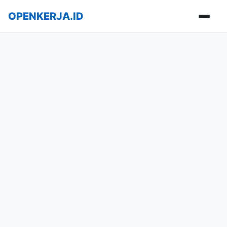
OPENKERJA.ID
Buka m