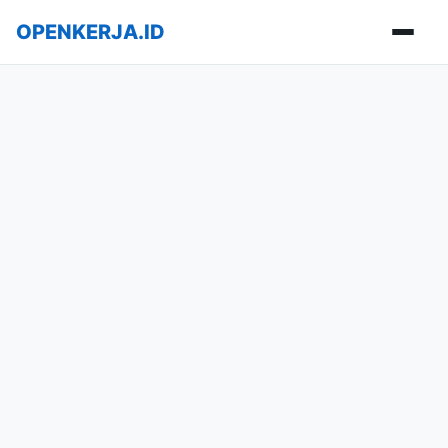
OPENKERJA.ID
Buka m