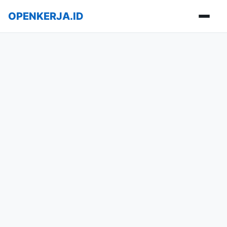
OPENKERJA.ID
Buka m