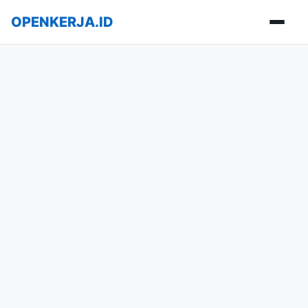
OPENKERJA.ID
Buka m