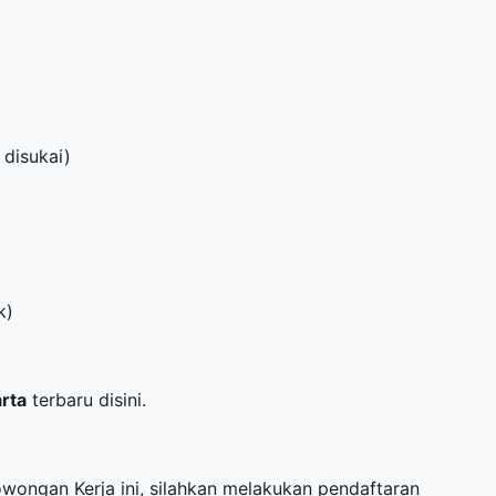
 disukai)
k)
arta
terbaru disini.
Lowongan Kerja ini, silahkan melakukan pendaftaran