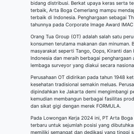
bidang distribusi. Berkat upaya keras serta
terbaik, Arta Boga Cemerlang mampu mendap
terbaik di Indonesia. Penghargaan sebagai The
tahunnya pada Corporate Image Award IMAC
Orang Tua Group (OT) adalah salah satu peru
konsumen terutama makanan dan minuman. Be
masyarakat seperti Tango, Oops, Kiranti dan
Indonesia dan meraih berbagai penghargaan 
lembaga surveyor yang diakui secara nasiona
Perusahaan OT didirikan pada tahun 1948 ke
kesehatan tradisional semakin meluas. Per
dipindahkan ke Jakarta demi mengimbangi pe
kemudian membangun berbagai fasilitas produk
dan sikat gigi dengan merek FORMULA.
Pada Lowongan Kerja 2024 ini, PT Arta Bo
terbaru
untuk sejumlah posisi yang dibutuhkan
memiliki semangat dan dedikasi yang tinggi