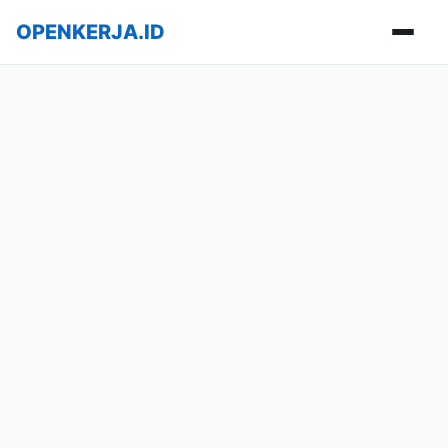
OPENKERJA.ID
Buka m