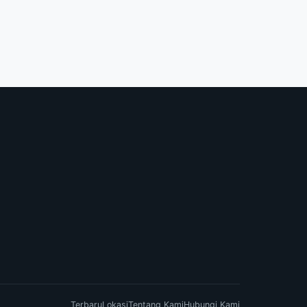
Terbaru
Lokasi
Tentang Kami
Hubungi Kami