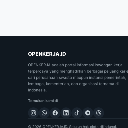
OPENKERJA.ID
OPENKERJA adalah portal informasi lowongan kerja
terpercaya yang menghadirkan berbagai peluang kari
dari perusahaan swasta maupun instansi pemerintah,
lembaga, kementerian, dan organisasi ternama di
Indonesia.
Temukan kami di
© 2026 OPENKERJA.ID. Seluruh hak cipta dilindungi.