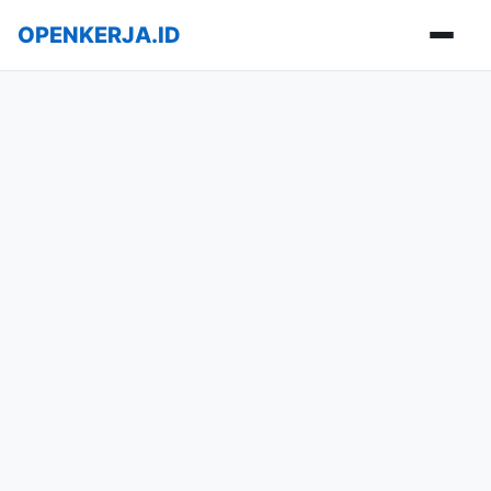
OPENKERJA.ID
Buka m