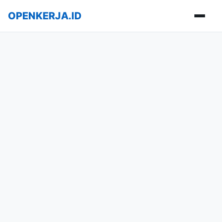
OPENKERJA.ID
Buka m