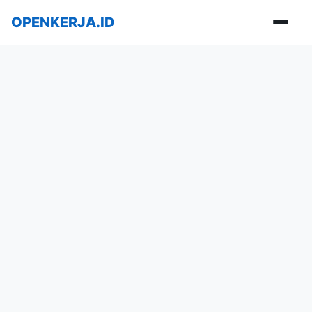
OPENKERJA.ID
Buka m