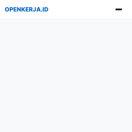
OPENKERJA.ID
Buka m