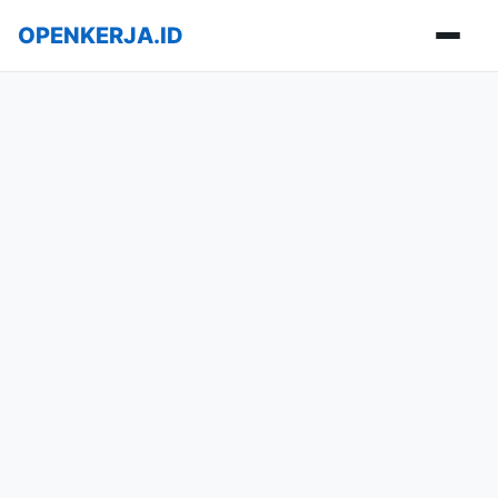
OPENKERJA.ID
Buka m