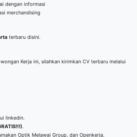
i dengan informasi
si merchandising
arta
terbaru disini.
owongan Kerja ini, silahkan kirimkan CV terbaru melalui
i linkedin.
GRATIS!!!)
.
amakan Optik Melawai Group, dan Openkerja.