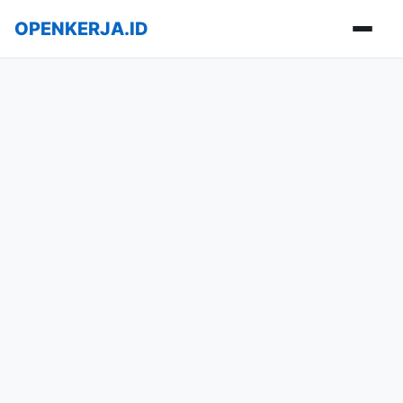
OPENKERJA.ID
Buka m