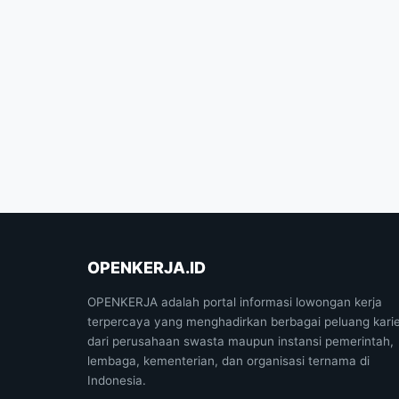
OPENKERJA.ID
OPENKERJA adalah portal informasi lowongan kerja
terpercaya yang menghadirkan berbagai peluang kari
dari perusahaan swasta maupun instansi pemerintah,
lembaga, kementerian, dan organisasi ternama di
Indonesia.