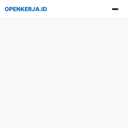
OPENKERJA.ID
Buka m