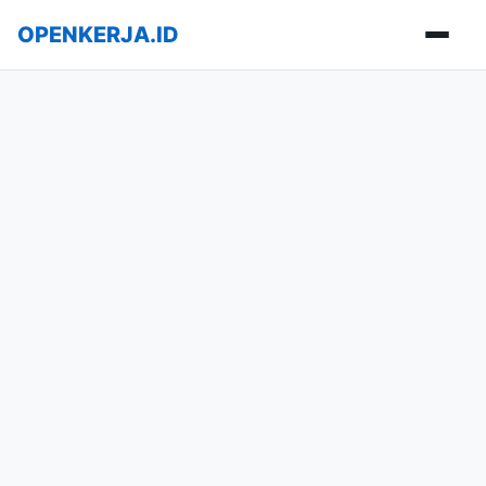
OPENKERJA.ID
Buka m