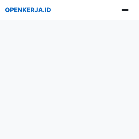
OPENKERJA.ID
Buka m