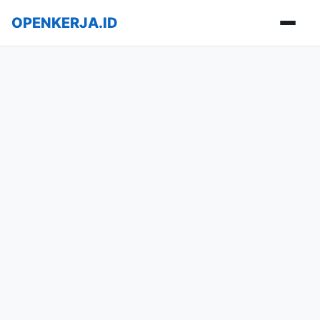
OPENKERJA.ID
Buka m