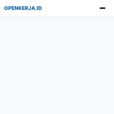
OPENKERJA.ID
Buka m