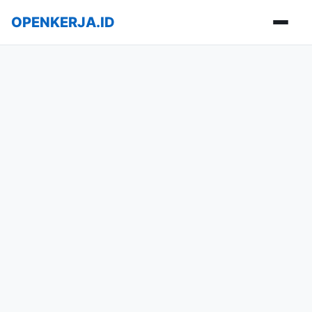
OPENKERJA.ID
Buka m