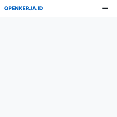
OPENKERJA.ID
Buka m