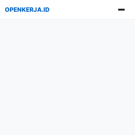
OPENKERJA.ID
Buka m