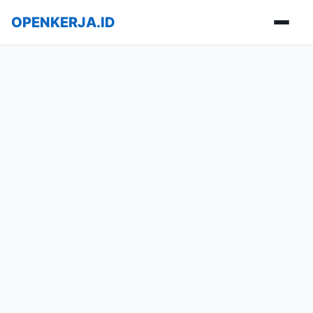
OPENKERJA.ID
Buka m