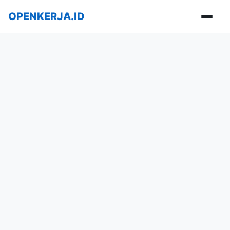
OPENKERJA.ID
Buka m