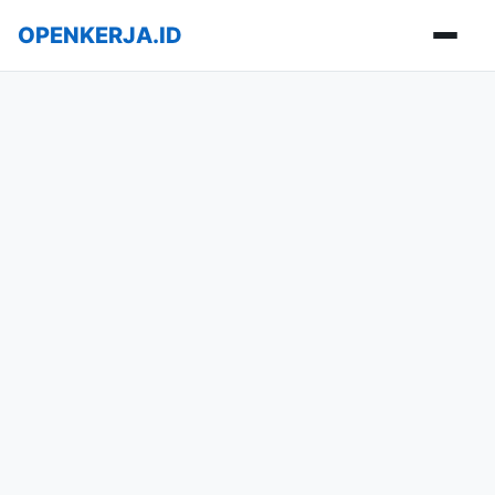
OPENKERJA.ID
Buka m