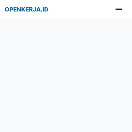
OPENKERJA.ID
Buka m