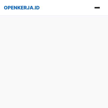
OPENKERJA.ID
Buka m